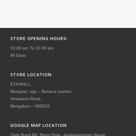
STORE OPENING HOURS:
10.00 am To 10.00 pm
All Days
STORE LOCATION
ETA MALL,
Binnypet, opp – Banana market,
Hosakere Road,
Bengaluru – 560023
GOOGLE MAP LOCATION
Tank Bund Rd, Binny Pete, Jagajeevanram Nagar,