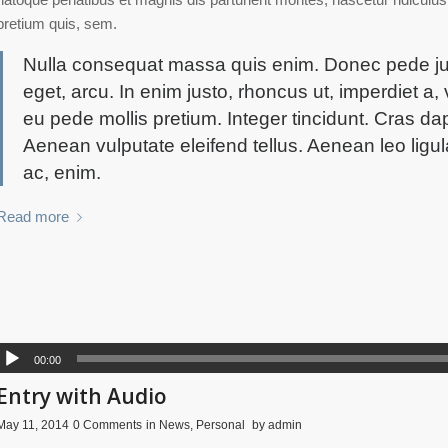
pretium quis, sem.
Nulla consequat massa quis enim. Donec pede justo,
eget, arcu. In enim justo, rhoncus ut, imperdiet a, 
eu pede mollis pretium. Integer tincidunt. Cras 
Aenean vulputate eleifend tellus. Aenean leo ligula
ac, enim.
Read more
00:00
Entry with Audio
/
/
/
May 11, 2014
0 Comments
in
News
,
Personal
by
admin