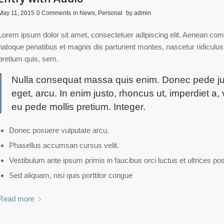
/
/
/
May 11, 2015
0 Comments
in
News
,
Personal
by
admin
Lorem ipsum dolor sit amet, consectetuer adipiscing elit. Aenean co
natoque penatibus et magnis dis parturient montes, nascetur ridiculus
pretium quis, sem.
Nulla consequat massa quis enim. Donec pede justo,
eget, arcu. In enim justo, rhoncus ut, imperdiet a, 
eu pede mollis pretium. Integer.
Donec posuere vulputate arcu.
Phasellus accumsan cursus velit.
Vestibulum ante ipsum primis in faucibus orci luctus et ultrices po
Sed aliquam, nisi quis porttitor congue
Read more