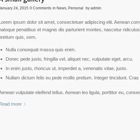
/
/
/
January 24, 2015
0 Comments
in
News
,
Personal
by
admin
Lorem ipsum dolor sit amet, consectetuer adipiscing elit. Aenean co
natoque penatibus et magnis dis parturient montes, nascetur ridiculus
pretium quis, sem.
Nulla consequat massa quis enim.
Donec pede justo, fringilla vel, aliquet nec, vulputate eget, arcu.
In enim justo, rhoncus ut, imperdiet a, venenatis vitae, justo.
Nullam dictum felis eu pede mollis pretium. Integer tincidunt. Cr
Aenean vulputate eleifend tellus. Aenean leo ligula, porttitor eu, conse
Read more