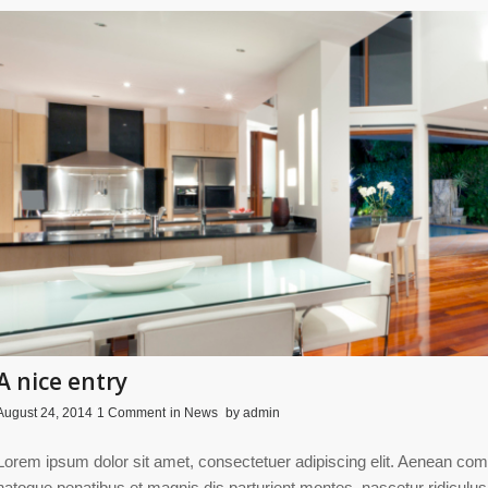
A nice entry
/
/
/
August 24, 2014
1 Comment
in
News
by
admin
Lorem ipsum dolor sit amet, consectetuer adipiscing elit. Aenean co
natoque penatibus et magnis dis parturient montes, nascetur ridiculus