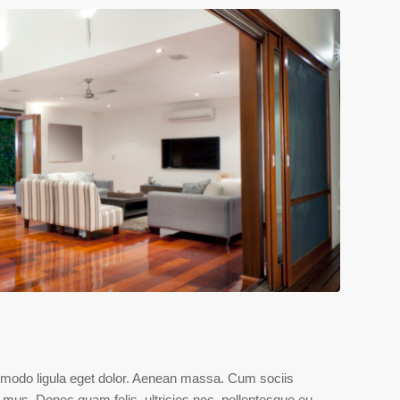
mmodo ligula eget dolor. Aenean massa. Cum sociis
 mus. Donec quam felis, ultricies nec, pellentesque eu,